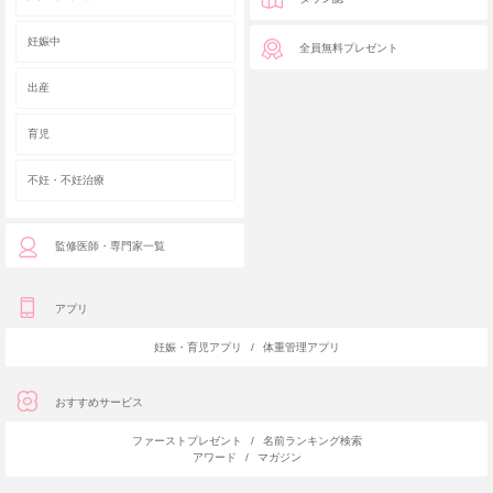
妊娠中
全員無料プレゼント
出産
育児
不妊・不妊治療
監修医師・専門家一覧
アプリ
妊娠・育児アプリ
/
体重管理アプリ
おすすめサービス
ファーストプレゼント
/
名前ランキング検索
アワード
/
マガジン