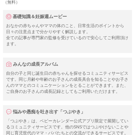
（無料）
基礎知識＆妊娠週ムービー
おなかの赤ちゃんやママの体のこと、日常生活のポイントから
日々の注意点まで分かりやすく解説します。
全ての記事が専門家の監修を受けているので安心してご利用頂け
ます。
みんなの成長アルバム
自分の子と同じ誕生日の赤ちゃんを探せるコミュニティサービス
です。同じ月齢や年齢のお子さんの成長具合を知ることやお子さ
んのママとのコミュニケーションをとることができます。また、
ご自身のお子さんの成長記録としてもご利用いただけます。
悩みや愚痴を吐き出す「つぶやき」
「つぶやき」は、ベビーカレンダー公式アプリ限定で展開してい
るコミュニティサービスです。他のSNSではつぶやけないことや
同じ育児世代のママ・パパたちとの交流ができるサービスです。