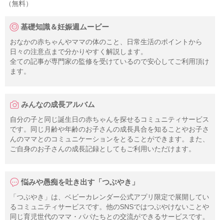
（無料）
基礎知識＆妊娠週ムービー
おなかの赤ちゃんやママの体のこと、日常生活のポイントから
日々の注意点まで分かりやすく解説します。
全ての記事が専門家の監修を受けているので安心してご利用頂け
ます。
みんなの成長アルバム
自分の子と同じ誕生日の赤ちゃんを探せるコミュニティサービス
です。同じ月齢や年齢のお子さんの成長具合を知ることやお子さ
んのママとのコミュニケーションをとることができます。また、
ご自身のお子さんの成長記録としてもご利用いただけます。
悩みや愚痴を吐き出す「つぶやき」
「つぶやき」は、ベビーカレンダー公式アプリ限定で展開してい
るコミュニティサービスです。他のSNSではつぶやけないことや
同じ育児世代のママ・パパたちとの交流ができるサービスです。