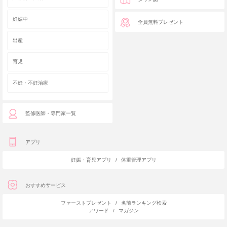
妊娠中
全員無料プレゼント
出産
育児
不妊・不妊治療
監修医師・専門家一覧
アプリ
妊娠・育児アプリ
/
体重管理アプリ
おすすめサービス
ファーストプレゼント
/
名前ランキング検索
アワード
/
マガジン