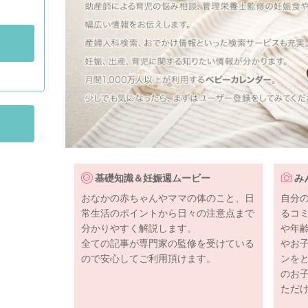
基礎知識＆妊娠週ムービー
み
おなかの赤ちゃんやママの体のこと、日
自分
常生活のポイントから日々の注意点まで
るコ
分かりやすく解説します。
や年
全ての記事が専門家の監修を受けている
やお
ので安心してご利用頂けます。
ンを
のお
ただ