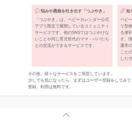
悩みや愚痴を吐き出す「つぶやき」
知
「つぶやき」は、ベビーカレンダー公式
ベビ
アプリ限定で展開しているコミュニティ
リ型
サービスです。他のSNSではつぶやけな
る便
いことや同じ育児世代のママ・パパたち
す。
との交流ができるサービスです。
通常
こと
した
その他、様々なサービスをご用意しています。
少しでも気になったら、まずはユーザー登録をしてみて
登録、利用は無料です。