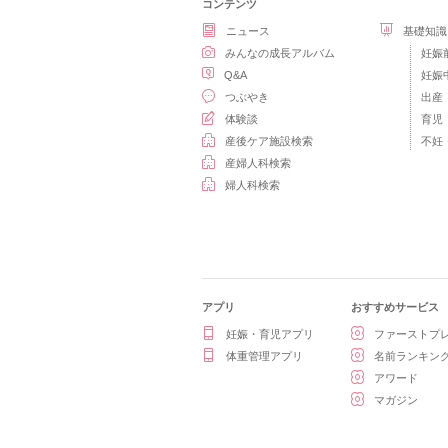
コンテンツ
ニュース
基礎知識
みんなの成長アルバム
妊娠
Q&A
妊娠
つぶやき
出産
体験談
育児
産後ケア施設検索
不妊
産婦人科検索
婦人科検索
アプリ
おすすめサービス
妊娠・育児アプリ
ファーストプ
体重管理アプリ
名前ランキン
アワード
マガジン