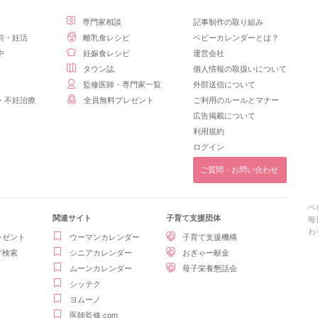
専門家相談
記事制作の取り組み
前・妊活
離乳食レシピ
ベビーカレンダーとは？
中
妊娠食レシピ
運営会社
タウン誌
個人情報の取扱いについて
監修医師・専門家一覧
外部送信について
・不妊治療
全員無料プレゼント
ご利用のルールとマナー
広告掲載について
利用規約
ログイン
ご質問・お問い合わせ
ベ
関連サイト
子育て支援団体
毎
わ
レゼント
ウーマンカレンダー
子育て支援機構
グ検索
シニアカレンダー
おぎゃー献金
ムーンカレンダー
母子栄養懇話会
シッテク
ヨムーノ
医師監修.com