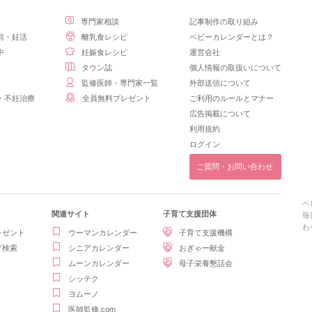
専門家相談
記事制作の取り組み
前・妊活
離乳食レシピ
ベビーカレンダーとは？
中
妊娠食レシピ
運営会社
タウン誌
個人情報の取扱いについて
監修医師・専門家一覧
外部送信について
・不妊治療
全員無料プレゼント
ご利用のルールとマナー
広告掲載について
利用規約
ログイン
ご質問・お問い合わせ
ベ
関連サイト
子育て支援団体
毎
わ
レゼント
ウーマンカレンダー
子育て支援機構
グ検索
シニアカレンダー
おぎゃー献金
ムーンカレンダー
母子栄養懇話会
シッテク
ヨムーノ
医師監修.com