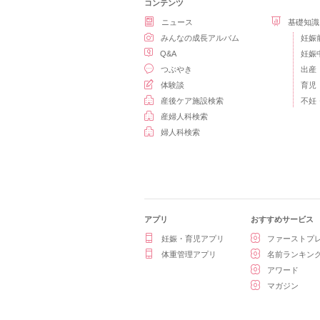
コンテンツ
ニュース
基礎知識
みんなの成長アルバム
妊娠
Q&A
妊娠
つぶやき
出産
体験談
育児
産後ケア施設検索
不妊
産婦人科検索
婦人科検索
アプリ
おすすめサービス
妊娠・育児アプリ
ファーストプ
体重管理アプリ
名前ランキン
アワード
マガジン