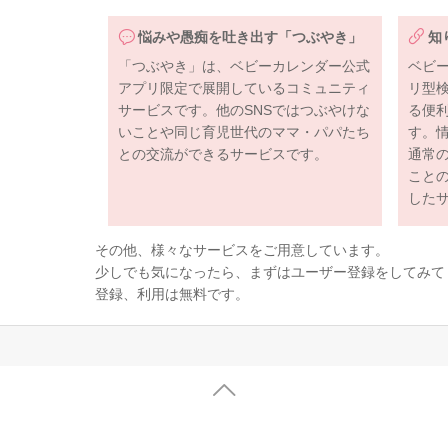
悩みや愚痴を吐き出す「つぶやき」
知
「つぶやき」は、ベビーカレンダー公式
ベビ
アプリ限定で展開しているコミュニティ
リ型
サービスです。他のSNSではつぶやけな
る便
いことや同じ育児世代のママ・パパたち
す。
との交流ができるサービスです。
通常
こと
した
その他、様々なサービスをご用意しています。
少しでも気になったら、まずはユーザー登録をしてみて
登録、利用は無料です。