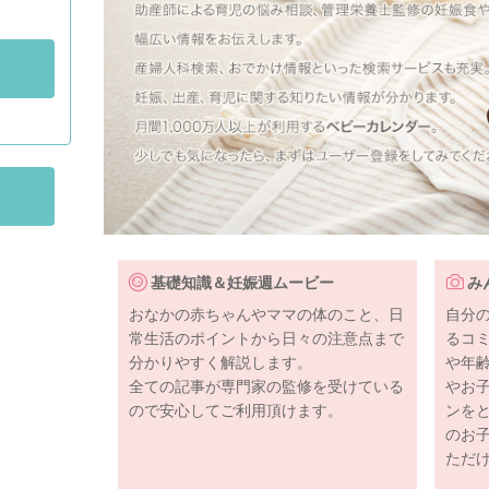
基礎知識＆妊娠週ムービー
み
おなかの赤ちゃんやママの体のこと、日
自分
常生活のポイントから日々の注意点まで
るコ
分かりやすく解説します。
や年
全ての記事が専門家の監修を受けている
やお
ので安心してご利用頂けます。
ンを
のお
ただ