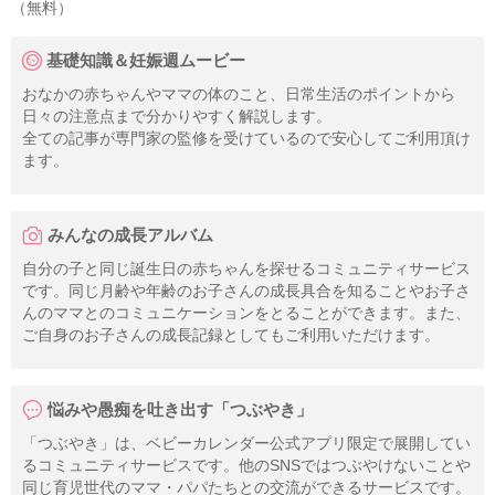
（無料）
基礎知識＆妊娠週ムービー
おなかの赤ちゃんやママの体のこと、日常生活のポイントから
日々の注意点まで分かりやすく解説します。
全ての記事が専門家の監修を受けているので安心してご利用頂け
ます。
みんなの成長アルバム
自分の子と同じ誕生日の赤ちゃんを探せるコミュニティサービス
です。同じ月齢や年齢のお子さんの成長具合を知ることやお子さ
んのママとのコミュニケーションをとることができます。また、
ご自身のお子さんの成長記録としてもご利用いただけます。
悩みや愚痴を吐き出す「つぶやき」
「つぶやき」は、ベビーカレンダー公式アプリ限定で展開してい
るコミュニティサービスです。他のSNSではつぶやけないことや
同じ育児世代のママ・パパたちとの交流ができるサービスです。