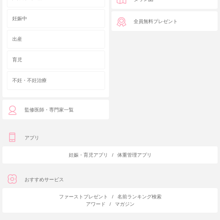
妊娠中
全員無料プレゼント
出産
育児
不妊・不妊治療
監修医師・専門家一覧
アプリ
妊娠・育児アプリ
/
体重管理アプリ
おすすめサービス
ファーストプレゼント
/
名前ランキング検索
アワード
/
マガジン