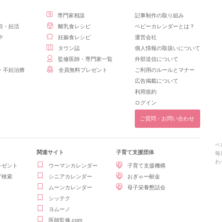
専門家相談
記事制作の取り組み
前・妊活
離乳食レシピ
ベビーカレンダーとは？
中
妊娠食レシピ
運営会社
タウン誌
個人情報の取扱いについて
監修医師・専門家一覧
外部送信について
・不妊治療
全員無料プレゼント
ご利用のルールとマナー
広告掲載について
利用規約
ログイン
ご質問・お問い合わせ
ベ
関連サイト
子育て支援団体
毎
わ
レゼント
ウーマンカレンダー
子育て支援機構
グ検索
シニアカレンダー
おぎゃー献金
ムーンカレンダー
母子栄養懇話会
シッテク
ヨムーノ
医師監修.com