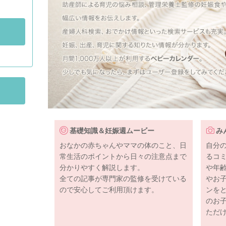
基礎知識＆妊娠週ムービー
み
おなかの赤ちゃんやママの体のこと、日
自分
常生活のポイントから日々の注意点まで
るコ
分かりやすく解説します。
や年
全ての記事が専門家の監修を受けている
やお
ので安心してご利用頂けます。
ンを
のお
ただ