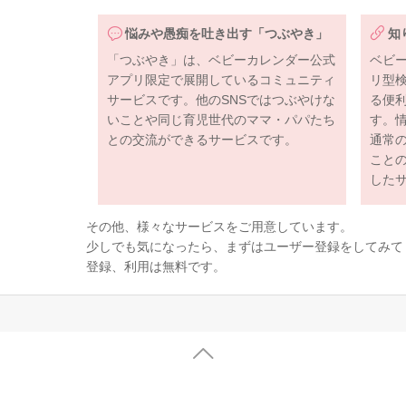
悩みや愚痴を吐き出す「つぶやき」
知
「つぶやき」は、ベビーカレンダー公式
ベビ
アプリ限定で展開しているコミュニティ
リ型
サービスです。他のSNSではつぶやけな
る便
いことや同じ育児世代のママ・パパたち
す。
との交流ができるサービスです。
通常
こと
した
その他、様々なサービスをご用意しています。
少しでも気になったら、まずはユーザー登録をしてみて
登録、利用は無料です。