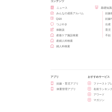
コンテンツ
ニュース
基礎知識
みんなの成長アルバム
妊娠
Q&A
妊娠
つぶやき
出産
体験談
育児
産後ケア施設検索
不妊
産婦人科検索
婦人科検索
アプリ
おすすめサービス
妊娠・育児アプリ
ファーストプ
体重管理アプリ
名前ランキン
アワード
マガジン