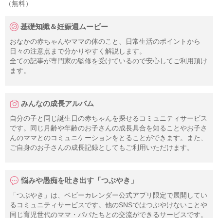
（無料）
基礎知識＆妊娠週ムービー
おなかの赤ちゃんやママの体のこと、日常生活のポイントから
日々の注意点まで分かりやすく解説します。
全ての記事が専門家の監修を受けているので安心してご利用頂け
ます。
みんなの成長アルバム
自分の子と同じ誕生日の赤ちゃんを探せるコミュニティサービス
です。同じ月齢や年齢のお子さんの成長具合を知ることやお子さ
んのママとのコミュニケーションをとることができます。また、
ご自身のお子さんの成長記録としてもご利用いただけます。
悩みや愚痴を吐き出す「つぶやき」
「つぶやき」は、ベビーカレンダー公式アプリ限定で展開してい
るコミュニティサービスです。他のSNSではつぶやけないことや
同じ育児世代のママ・パパたちとの交流ができるサービスです。