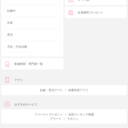
妊娠中
全員無料プレゼント
出産
育児
不妊・不妊治療
監修医師・専門家一覧
アプリ
妊娠・育児アプリ
/
体重管理アプリ
おすすめサービス
ファーストプレゼント
/
名前ランキング検索
アワード
/
マガジン