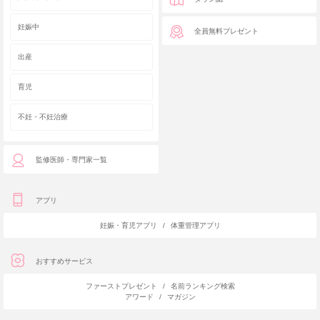
妊娠中
全員無料プレゼント
出産
育児
不妊・不妊治療
監修医師・専門家一覧
アプリ
妊娠・育児アプリ
/
体重管理アプリ
おすすめサービス
ファーストプレゼント
/
名前ランキング検索
アワード
/
マガジン