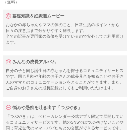
（無料）
基礎知識＆妊娠週ムービー
おなかの赤ちゃんやママの体のこと、日常生活のポイントから
日々の注意点まで分かりやすく解説します。
全ての記事が専門家の監修を受けているので安心してご利用頂け
ます。
みんなの成長アルバム
自分の子と同じ誕生日の赤ちゃんを探せるコミュニティサービス
です。同じ月齢や年齢のお子さんの成長具合を知ることやお子さ
んのママとのコミュニケーションをとることができます。また、
ご自身のお子さんの成長記録としてもご利用いただけます。
悩みや愚痴を吐き出す「つぶやき」
「つぶやき」は、ベビーカレンダー公式アプリ限定で展開してい
るコミュニティサービスです。他のSNSではつぶやけないことや
同じ育児世代のママ・パパたちとの交流ができるサービスです。