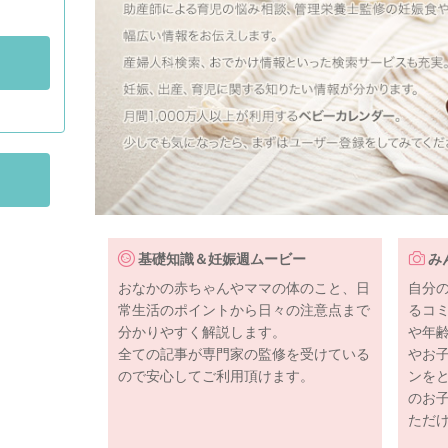
基礎知識＆妊娠週ムービー
み
おなかの赤ちゃんやママの体のこと、日
自分
常生活のポイントから日々の注意点まで
るコ
分かりやすく解説します。
や年
全ての記事が専門家の監修を受けている
やお
ので安心してご利用頂けます。
ンを
のお
ただ