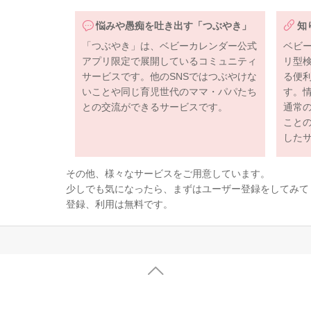
悩みや愚痴を吐き出す「つぶやき」
知
「つぶやき」は、ベビーカレンダー公式
ベビ
アプリ限定で展開しているコミュニティ
リ型
サービスです。他のSNSではつぶやけな
る便
いことや同じ育児世代のママ・パパたち
す。
との交流ができるサービスです。
通常
こと
した
その他、様々なサービスをご用意しています。
少しでも気になったら、まずはユーザー登録をしてみて
登録、利用は無料です。