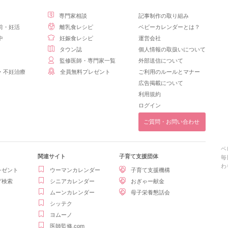
専門家相談
記事制作の取り組み
前・妊活
離乳食レシピ
ベビーカレンダーとは？
中
妊娠食レシピ
運営会社
タウン誌
個人情報の取扱いについて
監修医師・専門家一覧
外部送信について
・不妊治療
全員無料プレゼント
ご利用のルールとマナー
広告掲載について
利用規約
ログイン
ご質問・お問い合わせ
ベ
関連サイト
子育て支援団体
毎
わ
レゼント
ウーマンカレンダー
子育て支援機構
グ検索
シニアカレンダー
おぎゃー献金
ムーンカレンダー
母子栄養懇話会
シッテク
ヨムーノ
医師監修.com