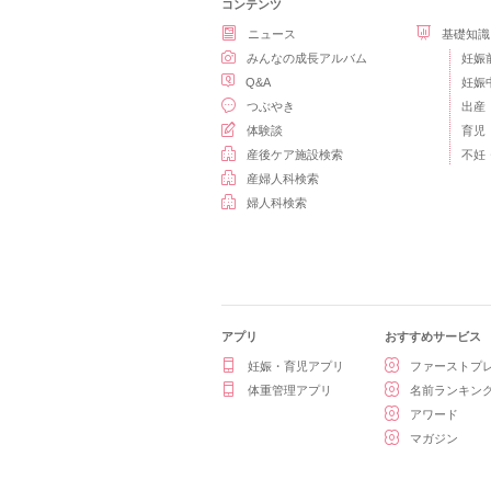
コンテンツ
ニュース
基礎知識
みんなの成長アルバム
妊娠
Q&A
妊娠
つぶやき
出産
体験談
育児
産後ケア施設検索
不妊
産婦人科検索
婦人科検索
アプリ
おすすめサービス
妊娠・育児アプリ
ファーストプ
体重管理アプリ
名前ランキン
アワード
マガジン