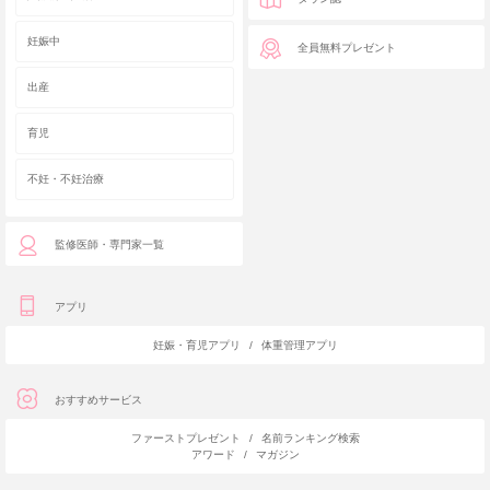
妊娠中
全員無料プレゼント
出産
育児
不妊・不妊治療
監修医師・専門家一覧
アプリ
妊娠・育児アプリ
/
体重管理アプリ
おすすめサービス
ファーストプレゼント
/
名前ランキング検索
アワード
/
マガジン