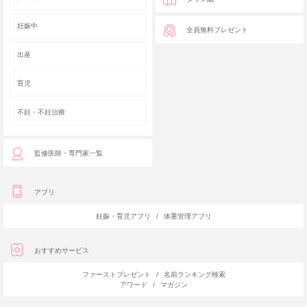
妊娠中
全員無料プレゼント
出産
育児
不妊・不妊治療
監修医師・専門家一覧
アプリ
妊娠・育児アプリ
/
体重管理アプリ
おすすめサービス
ファーストプレゼント
/
名前ランキング検索
アワード
/
マガジン