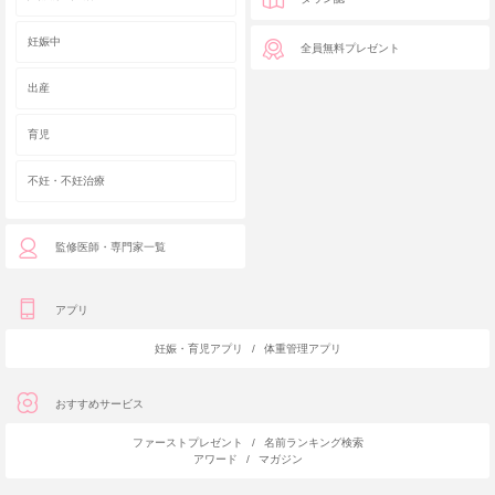
妊娠中
全員無料プレゼント
出産
育児
不妊・不妊治療
監修医師・専門家一覧
アプリ
妊娠・育児アプリ
/
体重管理アプリ
おすすめサービス
ファーストプレゼント
/
名前ランキング検索
アワード
/
マガジン