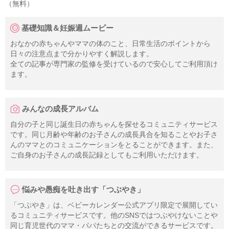
（無料）
基礎知識＆妊娠週ムービー
おなかの赤ちゃんやママの体のこと、日常生活のポイントから
日々の注意点まで分かりやすく解説します。
全ての記事が専門家の監修を受けているので安心してご利用頂け
ます。
みんなの成長アルバム
自分の子と同じ誕生日の赤ちゃんを探せるコミュニティサービス
です。同じ月齢や年齢のお子さんの成長具合を知ることやお子さ
んのママとのコミュニケーションをとることができます。また、
ご自身のお子さんの成長記録としてもご利用いただけます。
悩みや愚痴を吐き出す「つぶやき」
「つぶやき」は、ベビーカレンダー公式アプリ限定で展開してい
るコミュニティサービスです。他のSNSではつぶやけないことや
同じ育児世代のママ・パパたちとの交流ができるサービスです。