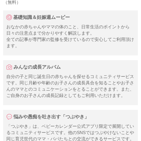
（無料）
基礎知識＆妊娠週ムービー
おなかの赤ちゃんやママの体のこと、日常生活のポイントから
日々の注意点まで分かりやすく解説します。
全ての記事が専門家の監修を受けているので安心してご利用頂け
ます。
みんなの成長アルバム
自分の子と同じ誕生日の赤ちゃんを探せるコミュニティサービス
です。同じ月齢や年齢のお子さんの成長具合を知ることやお子さ
んのママとのコミュニケーションをとることができます。また、
ご自身のお子さんの成長記録としてもご利用いただけます。
悩みや愚痴を吐き出す「つぶやき」
「つぶやき」は、ベビーカレンダー公式アプリ限定で展開してい
るコミュニティサービスです。他のSNSではつぶやけないことや
同じ育児世代のママ・パパたちとの交流ができるサービスです。