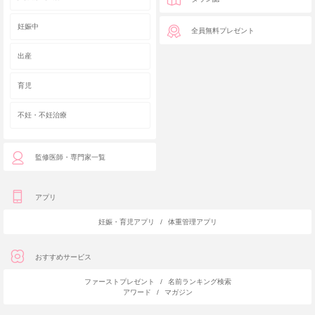
妊娠中
全員無料プレゼント
出産
育児
不妊・不妊治療
監修医師・専門家一覧
アプリ
妊娠・育児アプリ
/
体重管理アプリ
おすすめサービス
ファーストプレゼント
/
名前ランキング検索
アワード
/
マガジン