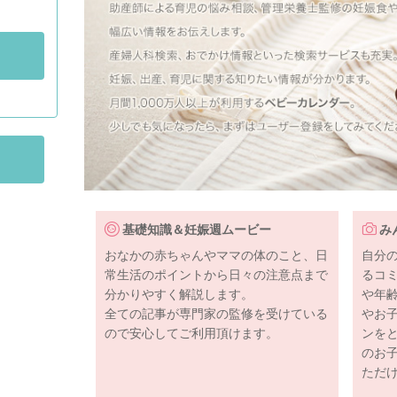
基礎知識＆妊娠週ムービー
み
おなかの赤ちゃんやママの体のこと、日
自分
常生活のポイントから日々の注意点まで
るコ
分かりやすく解説します。
や年
全ての記事が専門家の監修を受けている
やお
ので安心してご利用頂けます。
ンを
のお
ただ