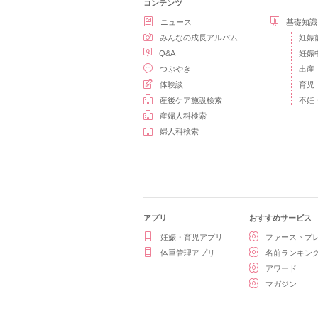
コンテンツ
ニュース
基礎知識
みんなの成長アルバム
妊娠
Q&A
妊娠
つぶやき
出産
体験談
育児
産後ケア施設検索
不妊
産婦人科検索
婦人科検索
アプリ
おすすめサービス
妊娠・育児アプリ
ファーストプ
体重管理アプリ
名前ランキン
アワード
マガジン