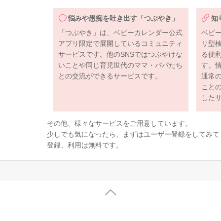
悩みや愚痴を吐き出す「つぶやき」
知
「つぶやき」は、ベビーカレンダー公式
ベビ
アプリ限定で展開しているコミュニティ
リ型
サービスです。他のSNSではつぶやけな
る便
いことや同じ育児世代のママ・パパたち
す。
との交流ができるサービスです。
通常
こと
した
その他、様々なサービスをご用意しています。
少しでも気になったら、まずはユーザー登録をしてみて
登録、利用は無料です。