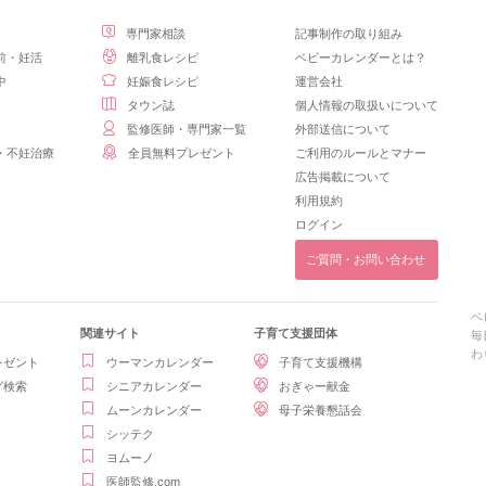
専門家相談
記事制作の取り組み
前・妊活
離乳食レシピ
ベビーカレンダーとは？
中
妊娠食レシピ
運営会社
タウン誌
個人情報の取扱いについて
監修医師・専門家一覧
外部送信について
・不妊治療
全員無料プレゼント
ご利用のルールとマナー
広告掲載について
利用規約
ログイン
ご質問・お問い合わせ
ベ
関連サイト
子育て支援団体
毎
わ
レゼント
ウーマンカレンダー
子育て支援機構
グ検索
シニアカレンダー
おぎゃー献金
ムーンカレンダー
母子栄養懇話会
シッテク
ヨムーノ
医師監修.com