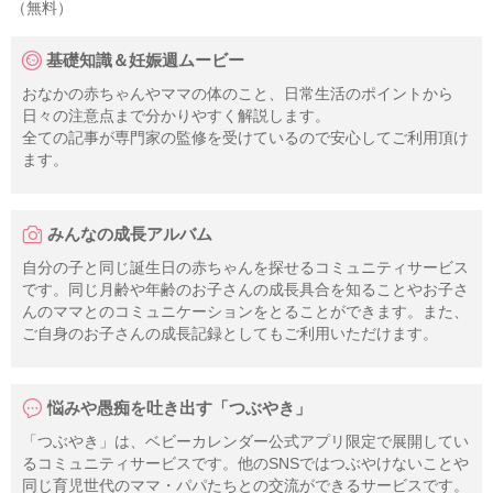
（無料）
基礎知識＆妊娠週ムービー
おなかの赤ちゃんやママの体のこと、日常生活のポイントから
日々の注意点まで分かりやすく解説します。
全ての記事が専門家の監修を受けているので安心してご利用頂け
ます。
みんなの成長アルバム
自分の子と同じ誕生日の赤ちゃんを探せるコミュニティサービス
です。同じ月齢や年齢のお子さんの成長具合を知ることやお子さ
んのママとのコミュニケーションをとることができます。また、
ご自身のお子さんの成長記録としてもご利用いただけます。
悩みや愚痴を吐き出す「つぶやき」
「つぶやき」は、ベビーカレンダー公式アプリ限定で展開してい
るコミュニティサービスです。他のSNSではつぶやけないことや
同じ育児世代のママ・パパたちとの交流ができるサービスです。