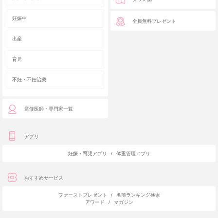
妊娠中
全員無料プレゼント
出産
育児
不妊・不妊治療
監修医師・専門家一覧
アプリ
妊娠・育児アプリ
/
体重管理アプリ
おすすめサービス
ファーストプレゼント
/
名前ランキング検索
アワード
/
マガジン