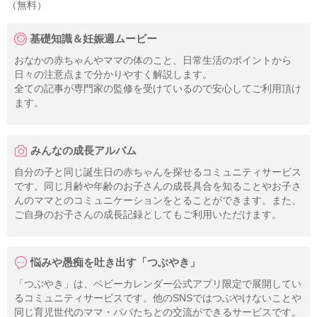
（無料）
基礎知識＆妊娠週ムービー
おなかの赤ちゃんやママの体のこと、日常生活のポイントから
日々の注意点まで分かりやすく解説します。
全ての記事が専門家の監修を受けているので安心してご利用頂け
ます。
みんなの成長アルバム
自分の子と同じ誕生日の赤ちゃんを探せるコミュニティサービス
です。同じ月齢や年齢のお子さんの成長具合を知ることやお子さ
んのママとのコミュニケーションをとることができます。また、
ご自身のお子さんの成長記録としてもご利用いただけます。
悩みや愚痴を吐き出す「つぶやき」
「つぶやき」は、ベビーカレンダー公式アプリ限定で展開してい
るコミュニティサービスです。他のSNSではつぶやけないことや
同じ育児世代のママ・パパたちとの交流ができるサービスです。