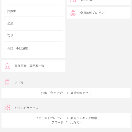
妊娠中
全員無料プレゼント
出産
育児
不妊・不妊治療
監修医師・専門家一覧
アプリ
妊娠・育児アプリ
/
体重管理アプリ
おすすめサービス
ファーストプレゼント
/
名前ランキング検索
アワード
/
マガジン