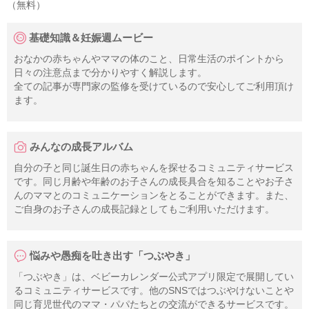
（無料）
基礎知識＆妊娠週ムービー
おなかの赤ちゃんやママの体のこと、日常生活のポイントから
日々の注意点まで分かりやすく解説します。
全ての記事が専門家の監修を受けているので安心してご利用頂け
ます。
みんなの成長アルバム
自分の子と同じ誕生日の赤ちゃんを探せるコミュニティサービス
です。同じ月齢や年齢のお子さんの成長具合を知ることやお子さ
んのママとのコミュニケーションをとることができます。また、
ご自身のお子さんの成長記録としてもご利用いただけます。
悩みや愚痴を吐き出す「つぶやき」
「つぶやき」は、ベビーカレンダー公式アプリ限定で展開してい
るコミュニティサービスです。他のSNSではつぶやけないことや
同じ育児世代のママ・パパたちとの交流ができるサービスです。