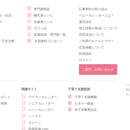
専門家相談
記事制作の取り組み
前・妊活
離乳食レシピ
ベビーカレンダーとは？
中
妊娠食レシピ
運営会社
タウン誌
個人情報の取扱いについて
監修医師・専門家一覧
外部送信について
・不妊治療
全員無料プレゼント
ご利用のルールとマナー
広告掲載について
利用規約
ログイン
ご質問・お問い合わせ
ベ
関連サイト
子育て支援団体
毎
わ
レゼント
ウーマンカレンダー
子育て支援機構
グ検索
シニアカレンダー
おぎゃー献金
ムーンカレンダー
母子栄養懇話会
シッテク
ヨムーノ
医師監修.com