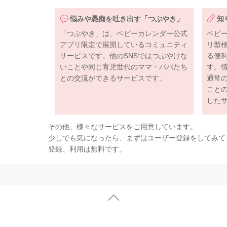
悩みや愚痴を吐き出す「つぶやき」
知
「つぶやき」は、ベビーカレンダー公式
ベビ
アプリ限定で展開しているコミュニティ
リ型
サービスです。他のSNSではつぶやけな
る便
いことや同じ育児世代のママ・パパたち
す。
との交流ができるサービスです。
通常
こと
した
その他、様々なサービスをご用意しています。
少しでも気になったら、まずはユーザー登録をしてみて
登録、利用は無料です。