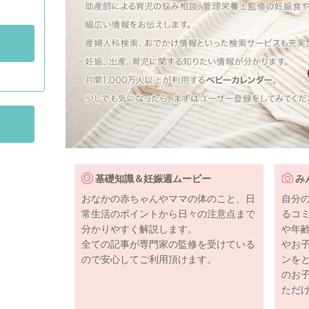
基礎知識＆妊娠週ムービー
み
おなかの赤ちゃんやママの体のこと、日
自分
常生活のポイントから日々の注意点まで
るコ
分かりやすく解説します。
や年
全ての記事が専門家の監修を受けている
やお
ので安心してご利用頂けます。
ンを
のお
ただ