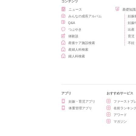
コンテンツ
ニュース
基礎知識
みんなの成長アルバム
妊娠
Q&A
妊娠
つぶやき
出産
体験談
育児
産後ケア施設検索
不妊
産婦人科検索
婦人科検索
アプリ
おすすめサービス
妊娠・育児アプリ
ファーストプ
体重管理アプリ
名前ランキン
アワード
マガジン