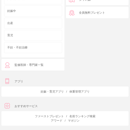
妊娠中
全員無料プレゼント
出産
育児
不妊・不妊治療
監修医師・専門家一覧
アプリ
妊娠・育児アプリ
/
体重管理アプリ
おすすめサービス
ファーストプレゼント
/
名前ランキング検索
アワード
/
マガジン