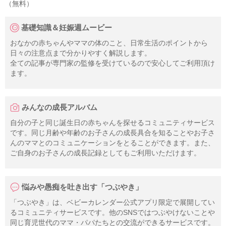
（無料）
基礎知識＆妊娠週ムービー
おなかの赤ちゃんやママの体のこと、日常生活のポイントから
日々の注意点まで分かりやすく解説します。
全ての記事が専門家の監修を受けているので安心してご利用頂け
ます。
みんなの成長アルバム
自分の子と同じ誕生日の赤ちゃんを探せるコミュニティサービス
です。同じ月齢や年齢のお子さんの成長具合を知ることやお子さ
んのママとのコミュニケーションをとることができます。また、
ご自身のお子さんの成長記録としてもご利用いただけます。
悩みや愚痴を吐き出す「つぶやき」
「つぶやき」は、ベビーカレンダー公式アプリ限定で展開してい
るコミュニティサービスです。他のSNSではつぶやけないことや
同じ育児世代のママ・パパたちとの交流ができるサービスです。