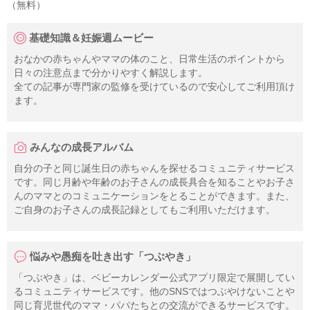
（無料）
基礎知識＆妊娠週ムービー
おなかの赤ちゃんやママの体のこと、日常生活のポイントから
日々の注意点まで分かりやすく解説します。
全ての記事が専門家の監修を受けているので安心してご利用頂け
ます。
みんなの成長アルバム
自分の子と同じ誕生日の赤ちゃんを探せるコミュニティサービス
です。同じ月齢や年齢のお子さんの成長具合を知ることやお子さ
んのママとのコミュニケーションをとることができます。また、
ご自身のお子さんの成長記録としてもご利用いただけます。
悩みや愚痴を吐き出す「つぶやき」
「つぶやき」は、ベビーカレンダー公式アプリ限定で展開してい
るコミュニティサービスです。他のSNSではつぶやけないことや
同じ育児世代のママ・パパたちとの交流ができるサービスです。