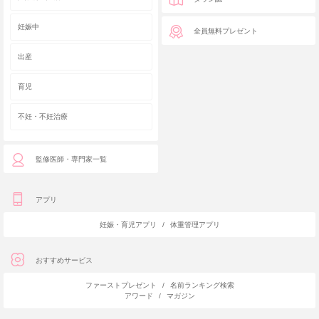
妊娠中
全員無料プレゼント
出産
育児
不妊・不妊治療
監修医師・専門家一覧
アプリ
妊娠・育児アプリ
/
体重管理アプリ
おすすめサービス
ファーストプレゼント
/
名前ランキング検索
アワード
/
マガジン