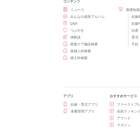
コンテンツ
ニュース
基礎知識
みんなの成長アルバム
妊娠
Q&A
妊娠
つぶやき
出産
体験談
育児
産後ケア施設検索
不妊
産婦人科検索
婦人科検索
アプリ
おすすめサービス
妊娠・育児アプリ
ファーストプ
体重管理アプリ
名前ランキン
アワード
マガジン