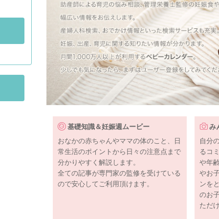
基礎知識＆妊娠週ムービー
み
おなかの赤ちゃんやママの体のこと、日
自分
常生活のポイントから日々の注意点まで
るコ
分かりやすく解説します。
や年
全ての記事が専門家の監修を受けている
やお
ので安心してご利用頂けます。
ンを
のお
ただ