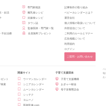
専門家相談
記事制作の取り組み
前・妊活
離乳食レシピ
ベビーカレンダーとは？
中
妊娠食レシピ
運営会社
タウン誌
個人情報の取扱いについて
監修医師・専門家一覧
外部送信について
・不妊治療
全員無料プレゼント
ご利用のルールとマナー
広告掲載について
利用規約
ログイン
ご質問・お問い合わせ
ベ
関連サイト
子育て支援団体
毎
わ
レゼント
ウーマンカレンダー
子育て支援機構
グ検索
シニアカレンダー
おぎゃー献金
ムーンカレンダー
母子栄養懇話会
シッテク
ヨムーノ
医師監修.com