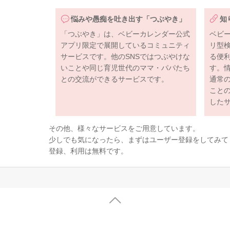
悩みや愚痴を吐き出す「つぶやき」
知
「つぶやき」は、ベビーカレンダー公式
ベビ
アプリ限定で展開しているコミュニティ
リ型
サービスです。他のSNSではつぶやけな
る便
いことや同じ育児世代のママ・パパたち
す。
との交流ができるサービスです。
通常
こと
した
その他、様々なサービスをご用意しています。
少しでも気になったら、まずはユーザー登録をしてみて
登録、利用は無料です。