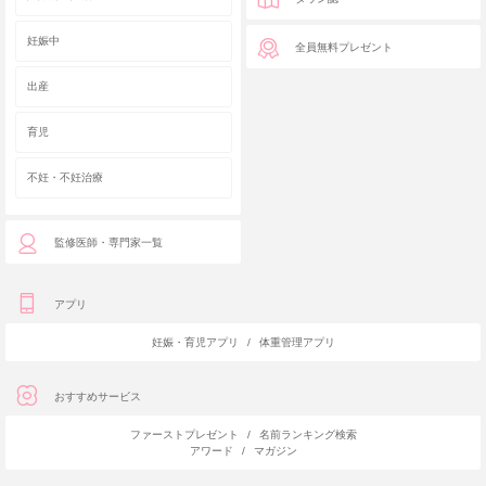
妊娠中
全員無料プレゼント
出産
育児
不妊・不妊治療
監修医師・専門家一覧
アプリ
妊娠・育児アプリ
/
体重管理アプリ
おすすめサービス
ファーストプレゼント
/
名前ランキング検索
アワード
/
マガジン