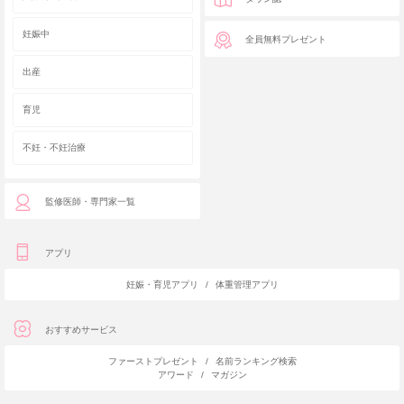
妊娠中
全員無料プレゼント
出産
育児
不妊・不妊治療
監修医師・専門家一覧
アプリ
妊娠・育児アプリ
/
体重管理アプリ
おすすめサービス
ファーストプレゼント
/
名前ランキング検索
アワード
/
マガジン