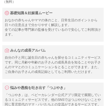
（無料）
基礎知識＆妊娠週ムービー
おなかの赤ちゃんやママの体のこと、日常生活のポイントから
日々の注意点まで分かりやすく解説します。
全ての記事が専門家の監修を受けているので安心してご利用頂け
ます。
みんなの成長アルバム
自分の子と同じ誕生日の赤ちゃんを探せるコミュニティサービス
です。同じ月齢や年齢のお子さんの成長具合を知ることやお子さ
んのママとのコミュニケーションをとることができます。また、
ご自身のお子さんの成長記録としてもご利用いただけます。
悩みや愚痴を吐き出す「つぶやき」
「つぶやき」は、ベビーカレンダー公式アプリ限定で展開してい
るコミュニティサービスです。他のSNSではつぶやけないことや
同じ育児世代のママ・パパたちとの交流ができるサービスです。