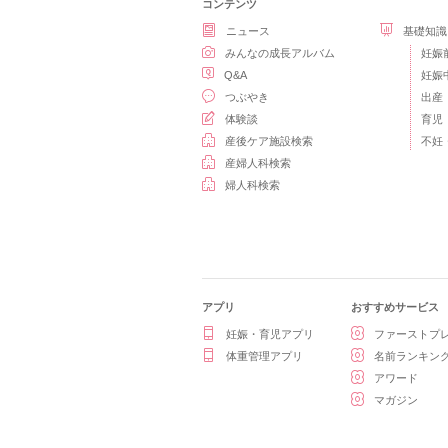
コンテンツ
ニュース
基礎知識
みんなの成長アルバム
妊娠
Q&A
妊娠
つぶやき
出産
体験談
育児
産後ケア施設検索
不妊
産婦人科検索
婦人科検索
アプリ
おすすめサービス
妊娠・育児アプリ
ファーストプ
体重管理アプリ
名前ランキン
アワード
マガジン