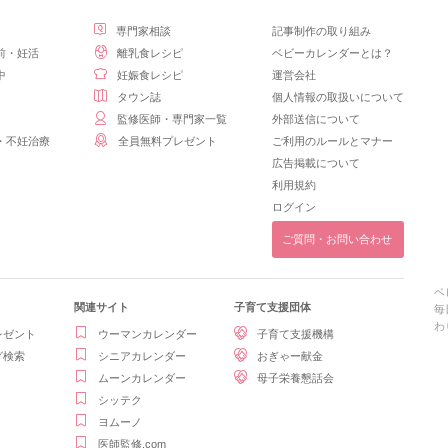
専門家相談
記事制作の取り組み
前・妊活
離乳食レシピ
ベビーカレンダーとは？
中
妊娠食レシピ
運営会社
タウン誌
個人情報の取扱いについて
監修医師・専門家一覧
外部送信について
・不妊治療
全員無料プレゼント
ご利用のルールとマナー
広告掲載について
利用規約
ログイン
ご質問・お問い合わせ
ベ
関連サイト
子育て支援団体
毎
わ
レゼント
ウーマンカレンダー
子育て支援機構
グ検索
シニアカレンダー
おぎゃー献金
ムーンカレンダー
母子栄養懇話会
シッテク
ヨムーノ
医師監修.com