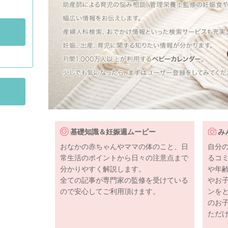
基礎知識＆妊娠週ムービー
み
おなかの赤ちゃんやママの体のこと、日
自分
常生活のポイントから日々の注意点まで
るコ
分かりやすく解説します。
や年
全ての記事が専門家の監修を受けている
やお
ので安心してご利用頂けます。
ンを
のお
ただ