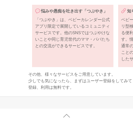
悩みや愚痴を吐き出す「つぶやき」
知
「つぶやき」は、ベビーカレンダー公式
ベビ
アプリ限定で展開しているコミュニティ
リ型
サービスです。他のSNSではつぶやけな
る便
いことや同じ育児世代のママ・パパたち
す。
との交流ができるサービスです。
通常
こと
した
その他、様々なサービスをご用意しています。
少しでも気になったら、まずはユーザー登録をしてみて
登録、利用は無料です。