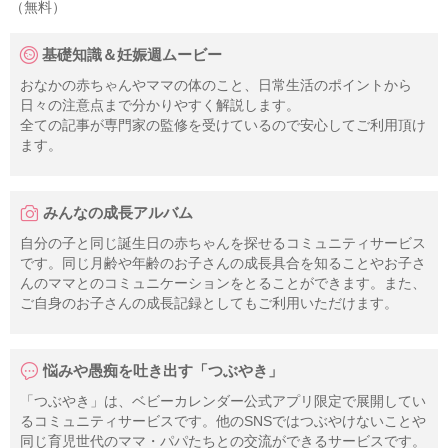
（無料）
基礎知識＆妊娠週ムービー
おなかの赤ちゃんやママの体のこと、日常生活のポイントから
日々の注意点まで分かりやすく解説します。
全ての記事が専門家の監修を受けているので安心してご利用頂け
ます。
みんなの成長アルバム
自分の子と同じ誕生日の赤ちゃんを探せるコミュニティサービス
です。同じ月齢や年齢のお子さんの成長具合を知ることやお子さ
んのママとのコミュニケーションをとることができます。また、
ご自身のお子さんの成長記録としてもご利用いただけます。
悩みや愚痴を吐き出す「つぶやき」
「つぶやき」は、ベビーカレンダー公式アプリ限定で展開してい
るコミュニティサービスです。他のSNSではつぶやけないことや
同じ育児世代のママ・パパたちとの交流ができるサービスです。