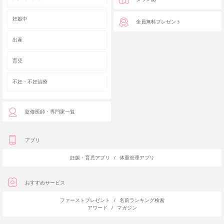
妊娠中
全員無料プレゼント
出産
育児
不妊・不妊治療
監修医師・専門家一覧
アプリ
妊娠・育児アプリ
/
体重管理アプリ
おすすめサービス
ファーストプレゼント
/
名前ランキング検索
アワード
/
マガジン