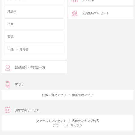
妊娠中
全員無料プレゼント
出産
育児
不妊・不妊治療
監修医師・専門家一覧
アプリ
妊娠・育児アプリ
/
体重管理アプリ
おすすめサービス
ファーストプレゼント
/
名前ランキング検索
アワード
/
マガジン