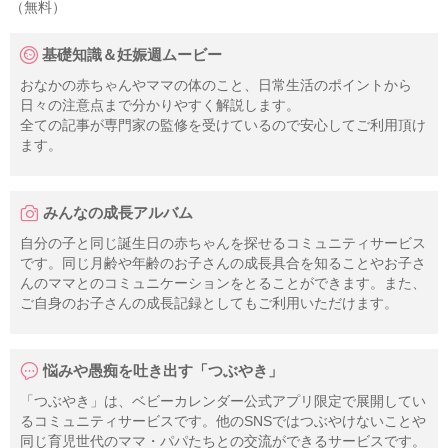
（無料）
基礎知識＆妊娠週ムービー
おなかの赤ちゃんやママの体のこと、日常生活のポイントから
日々の注意点まで分かりやすく解説します。
全ての記事が専門家の監修を受けているので安心してご利用頂け
ます。
みんなの成長アルバム
自分の子と同じ誕生日の赤ちゃんを探せるコミュニティサービス
です。同じ月齢や年齢のお子さんの成長具合を知ることやお子さ
んのママとのコミュニケーションをとることができます。また、
ご自身のお子さんの成長記録としてもご利用いただけます。
悩みや愚痴を吐き出す「つぶやき」
「つぶやき」は、ベビーカレンダー公式アプリ限定で展開してい
るコミュニティサービスです。他のSNSではつぶやけないことや
同じ育児世代のママ・パパたちとの交流ができるサービスです。