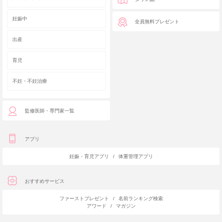
妊娠中
全員無料プレゼント
出産
育児
不妊・不妊治療
監修医師・専門家一覧
アプリ
妊娠・育児アプリ
/
体重管理アプリ
おすすめサービス
ファーストプレゼント
/
名前ランキング検索
アワード
/
マガジン