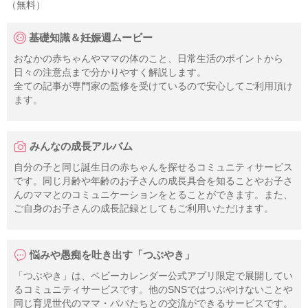
（無料）
基礎知識＆妊娠週ムービー
おなかの赤ちゃんやママの体のこと、日常生活のポイントから
日々の注意点まで分かりやすく解説します。
全ての記事が専門家の監修を受けているので安心してご利用頂け
ます。
みんなの成長アルバム
自分の子と同じ誕生日の赤ちゃんを探せるコミュニティサービス
です。同じ月齢や年齢のお子さんの成長具合を知ることやお子さ
んのママとのコミュニケーションをとることができます。また、
ご自身のお子さんの成長記録としてもご利用いただけます。
悩みや愚痴を吐き出す「つぶやき」
「つぶやき」は、ベビーカレンダー公式アプリ限定で展開してい
るコミュニティサービスです。他のSNSではつぶやけないことや
同じ育児世代のママ・パパたちとの交流ができるサービスです。