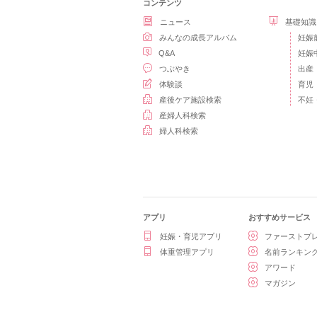
コンテンツ
ニュース
基礎知識
みんなの成長アルバム
妊娠
Q&A
妊娠
つぶやき
出産
体験談
育児
産後ケア施設検索
不妊
産婦人科検索
婦人科検索
アプリ
おすすめサービス
妊娠・育児アプリ
ファーストプ
体重管理アプリ
名前ランキン
アワード
マガジン