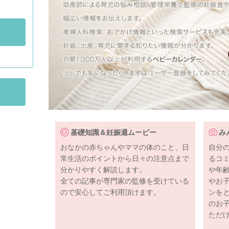
基礎知識＆妊娠週ムービー
み
おなかの赤ちゃんやママの体のこと、日
自分
常生活のポイントから日々の注意点まで
るコ
分かりやすく解説します。
や年
全ての記事が専門家の監修を受けている
やお
ので安心してご利用頂けます。
ンを
のお
ただ