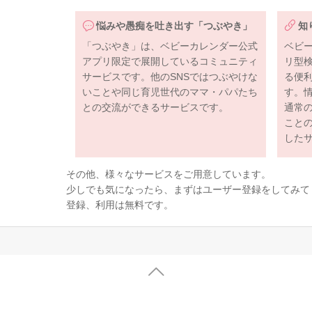
悩みや愚痴を吐き出す「つぶやき」
知
「つぶやき」は、ベビーカレンダー公式
ベビ
アプリ限定で展開しているコミュニティ
リ型
サービスです。他のSNSではつぶやけな
る便
いことや同じ育児世代のママ・パパたち
す。
との交流ができるサービスです。
通常
こと
した
その他、様々なサービスをご用意しています。
少しでも気になったら、まずはユーザー登録をしてみて
登録、利用は無料です。