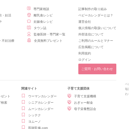
専門家相談
記事制作の取り組み
前・妊活
離乳食レシピ
ベビーカレンダーとは？
中
妊娠食レシピ
運営会社
タウン誌
個人情報の取扱いについて
監修医師・専門家一覧
外部送信について
・不妊治療
全員無料プレゼント
ご利用のルールとマナー
広告掲載について
利用規約
ログイン
ご質問・お問い合わせ
ベ
関連サイト
子育て支援団体
毎
わ
レゼント
ウーマンカレンダー
子育て支援機構
グ検索
シニアカレンダー
おぎゃー献金
ムーンカレンダー
母子栄養懇話会
シッテク
ヨムーノ
医師監修.com