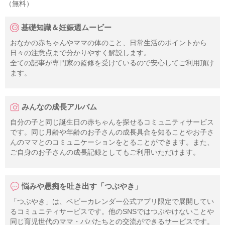
（無料）
基礎知識＆妊娠週ムービー
おなかの赤ちゃんやママの体のこと、日常生活のポイントから
日々の注意点まで分かりやすく解説します。
全ての記事が専門家の監修を受けているので安心してご利用頂け
ます。
みんなの成長アルバム
自分の子と同じ誕生日の赤ちゃんを探せるコミュニティサービス
です。同じ月齢や年齢のお子さんの成長具合を知ることやお子さ
んのママとのコミュニケーションをとることができます。また、
ご自身のお子さんの成長記録としてもご利用いただけます。
悩みや愚痴を吐き出す「つぶやき」
「つぶやき」は、ベビーカレンダー公式アプリ限定で展開してい
るコミュニティサービスです。他のSNSではつぶやけないことや
同じ育児世代のママ・パパたちとの交流ができるサービスです。