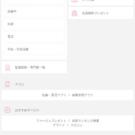
妊娠中
全員無料プレゼント
出産
育児
不妊・不妊治療
監修医師・専門家一覧
アプリ
妊娠・育児アプリ
/
体重管理アプリ
おすすめサービス
ファーストプレゼント
/
名前ランキング検索
アワード
/
マガジン