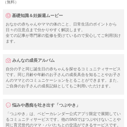
（無料）
基礎知識＆妊娠週ムービー
おなかの赤ちゃんやママの体のこと、日常生活のポイントから
日々の注意点まで分かりやすく解説します。
全ての記事が専門家の監修を受けているので安心してご利用頂け
ます。
みんなの成長アルバム
自分の子と同じ誕生日の赤ちゃんを探せるコミュニティサービス
です。同じ月齢や年齢のお子さんの成長具合を知ることやお子さ
んのママとのコミュニケーションをとることができます。また、
ご自身のお子さんの成長記録としてもご利用いただけます。
悩みや愚痴を吐き出す「つぶやき」
「つぶやき」は、ベビーカレンダー公式アプリ限定で展開してい
るコミュニティサービスです。他のSNSではつぶやけないことや
同じ育児世代のママ・パパたちとの交流ができるサービスです。