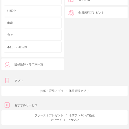
妊娠中
全員無料プレゼント
出産
育児
不妊・不妊治療
監修医師・専門家一覧
アプリ
妊娠・育児アプリ
/
体重管理アプリ
おすすめサービス
ファーストプレゼント
/
名前ランキング検索
アワード
/
マガジン