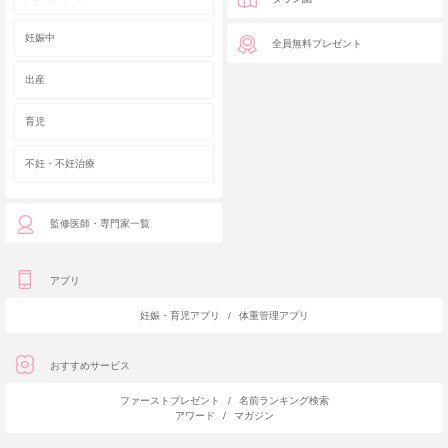
妊娠中
全員無料プレゼント
出産
育児
不妊・不妊治療
監修医師・専門家一覧
アプリ
妊娠・育児アプリ
/
体重管理アプリ
おすすめサービス
ファーストプレゼント
/
名前ランキング検索
アワード
/
マガジン