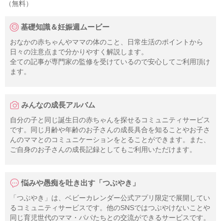
（無料）
基礎知識＆妊娠週ムービー
おなかの赤ちゃんやママの体のこと、日常生活のポイントから
日々の注意点まで分かりやすく解説します。
全ての記事が専門家の監修を受けているので安心してご利用頂け
ます。
みんなの成長アルバム
自分の子と同じ誕生日の赤ちゃんを探せるコミュニティサービス
です。同じ月齢や年齢のお子さんの成長具合を知ることやお子さ
んのママとのコミュニケーションをとることができます。また、
ご自身のお子さんの成長記録としてもご利用いただけます。
悩みや愚痴を吐き出す「つぶやき」
「つぶやき」は、ベビーカレンダー公式アプリ限定で展開してい
るコミュニティサービスです。他のSNSではつぶやけないことや
同じ育児世代のママ・パパたちとの交流ができるサービスです。