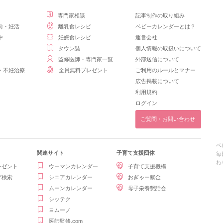
専門家相談
記事制作の取り組み
前・妊活
離乳食レシピ
ベビーカレンダーとは？
中
妊娠食レシピ
運営会社
タウン誌
個人情報の取扱いについて
監修医師・専門家一覧
外部送信について
・不妊治療
全員無料プレゼント
ご利用のルールとマナー
広告掲載について
利用規約
ログイン
ご質問・お問い合わせ
ベ
関連サイト
子育て支援団体
毎
わ
レゼント
ウーマンカレンダー
子育て支援機構
グ検索
シニアカレンダー
おぎゃー献金
ムーンカレンダー
母子栄養懇話会
シッテク
ヨムーノ
医師監修.com