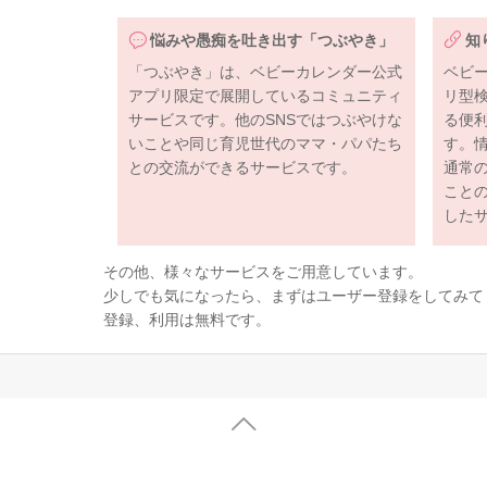
悩みや愚痴を吐き出す「つぶやき」
知
「つぶやき」は、ベビーカレンダー公式
ベビ
アプリ限定で展開しているコミュニティ
リ型
サービスです。他のSNSではつぶやけな
る便
いことや同じ育児世代のママ・パパたち
す。
との交流ができるサービスです。
通常
こと
した
その他、様々なサービスをご用意しています。
少しでも気になったら、まずはユーザー登録をしてみて
登録、利用は無料です。