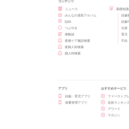
コンテンツ
ニュース
基礎知識
みんなの成長アルバム
妊娠
Q&A
妊娠
つぶやき
出産
体験談
育児
産後ケア施設検索
不妊
産婦人科検索
婦人科検索
アプリ
おすすめサービス
妊娠・育児アプリ
ファーストプ
体重管理アプリ
名前ランキン
アワード
マガジン