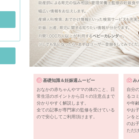
基礎知識＆妊娠週ムービー
み
おなかの赤ちゃんやママの体のこと、日
自分
常生活のポイントから日々の注意点まで
るコ
分かりやすく解説します。
や年
全ての記事が専門家の監修を受けている
やお
ので安心してご利用頂けます。
ンを
のお
ただ