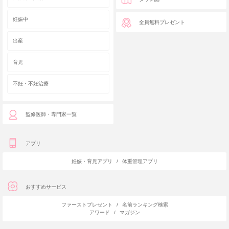
妊娠中
全員無料プレゼント
出産
育児
不妊・不妊治療
監修医師・専門家一覧
アプリ
妊娠・育児アプリ
/
体重管理アプリ
おすすめサービス
ファーストプレゼント
/
名前ランキング検索
アワード
/
マガジン