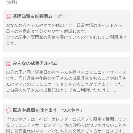
（無料）
基礎知識＆妊娠週ムービー
おなかの赤ちゃんやママの体のこと、日常生活のポイントから
日々の注意点まで分かりやすく解説します。
全ての記事が専門家の監修を受けているので安心してご利用頂け
ます。
みんなの成長アルバム
自分の子と同じ誕生日の赤ちゃんを探せるコミュニティサービス
です。同じ月齢や年齢のお子さんの成長具合を知ることやお子さ
んのママとのコミュニケーションをとることができます。また、
ご自身のお子さんの成長記録としてもご利用いただけます。
悩みや愚痴を吐き出す「つぶやき」
「つぶやき」は、ベビーカレンダー公式アプリ限定で展開してい
るコミュニティサービスです。他のSNSではつぶやけないことや
同じ育児世代のママ・パパたちとの交流ができるサービスです。