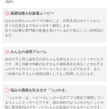
（無料）
基礎知識＆妊娠週ムービー
おなかの赤ちゃんやママの体のこと、日常生活のポイントから
日々の注意点まで分かりやすく解説します。
全ての記事が専門家の監修を受けているので安心してご利用頂け
ます。
みんなの成長アルバム
自分の子と同じ誕生日の赤ちゃんを探せるコミュニティサービス
です。同じ月齢や年齢のお子さんの成長具合を知ることやお子さ
んのママとのコミュニケーションをとることができます。また、
ご自身のお子さんの成長記録としてもご利用いただけます。
悩みや愚痴を吐き出す「つぶやき」
「つぶやき」は、ベビーカレンダー公式アプリ限定で展開してい
るコミュニティサービスです。他のSNSではつぶやけないことや
同じ育児世代のママ・パパたちとの交流ができるサービスです。