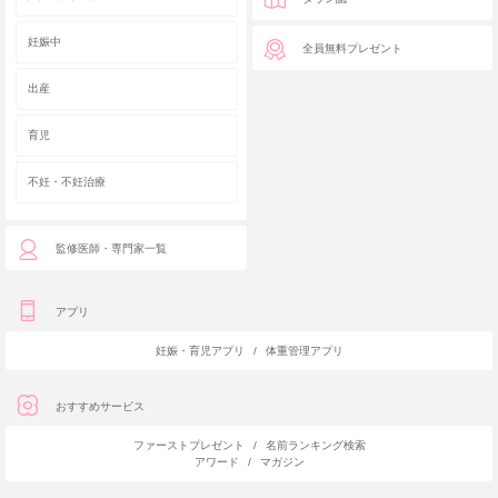
妊娠中
全員無料プレゼント
出産
育児
不妊・不妊治療
監修医師・専門家一覧
アプリ
妊娠・育児アプリ
/
体重管理アプリ
おすすめサービス
ファーストプレゼント
/
名前ランキング検索
アワード
/
マガジン