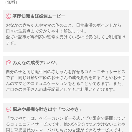
（無料）
基礎知識＆妊娠週ムービー
おなかの赤ちゃんやママの体のこと、日常生活のポイントから
日々の注意点まで分かりやすく解説します。
全ての記事が専門家の監修を受けているので安心してご利用頂け
ます。
みんなの成長アルバム
自分の子と同じ誕生日の赤ちゃんを探せるコミュニティサービス
です。同じ月齢や年齢のお子さんの成長具合を知ることやお子さ
んのママとのコミュニケーションをとることができます。また、
ご自身のお子さんの成長記録としてもご利用いただけます。
悩みや愚痴を吐き出す「つぶやき」
「つぶやき」は、ベビーカレンダー公式アプリ限定で展開してい
るコミュニティサービスです。他のSNSではつぶやけないことや
同じ育児世代のママ・パパたちとの交流ができるサービスです。