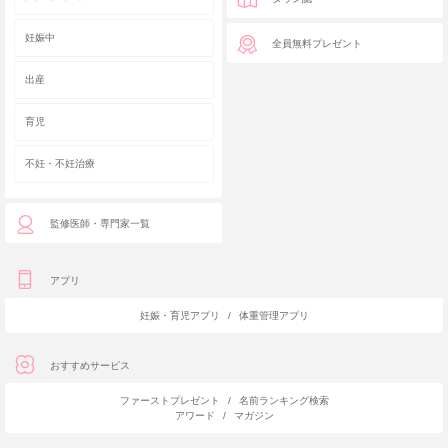
妊娠中
全員無料プレゼント
出産
育児
不妊・不妊治療
監修医師・専門家一覧
アプリ
妊娠・育児アプリ
/
体重管理アプリ
おすすめサービス
ファーストプレゼント
/
名前ランキング検索
アワード
/
マガジン