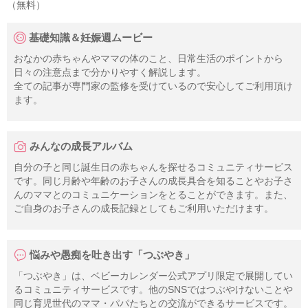
（無料）
基礎知識＆妊娠週ムービー
おなかの赤ちゃんやママの体のこと、日常生活のポイントから
日々の注意点まで分かりやすく解説します。
全ての記事が専門家の監修を受けているので安心してご利用頂け
ます。
みんなの成長アルバム
自分の子と同じ誕生日の赤ちゃんを探せるコミュニティサービス
です。同じ月齢や年齢のお子さんの成長具合を知ることやお子さ
んのママとのコミュニケーションをとることができます。また、
ご自身のお子さんの成長記録としてもご利用いただけます。
悩みや愚痴を吐き出す「つぶやき」
「つぶやき」は、ベビーカレンダー公式アプリ限定で展開してい
るコミュニティサービスです。他のSNSではつぶやけないことや
同じ育児世代のママ・パパたちとの交流ができるサービスです。