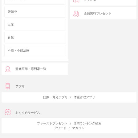
妊娠中
全員無料プレゼント
出産
育児
不妊・不妊治療
監修医師・専門家一覧
アプリ
妊娠・育児アプリ
/
体重管理アプリ
おすすめサービス
ファーストプレゼント
/
名前ランキング検索
アワード
/
マガジン