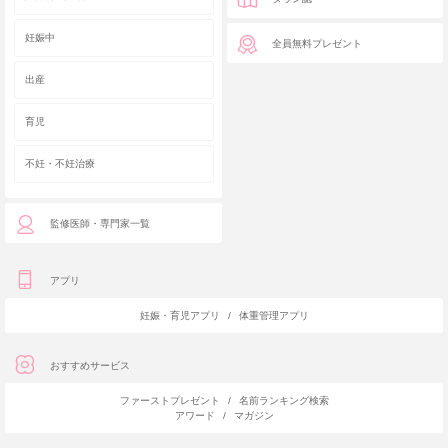
妊娠中
全員無料プレゼント
出産
育児
不妊・不妊治療
監修医師・専門家一覧
アプリ
妊娠・育児アプリ
/
体重管理アプリ
おすすめサービス
ファーストプレゼント
/
名前ランキング検索
アワード
/
マガジン