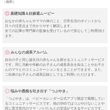
（無料）
基礎知識＆妊娠週ムービー
おなかの赤ちゃんやママの体のこと、日常生活のポイントから
日々の注意点まで分かりやすく解説します。
全ての記事が専門家の監修を受けているので安心してご利用頂け
ます。
みんなの成長アルバム
自分の子と同じ誕生日の赤ちゃんを探せるコミュニティサービス
です。同じ月齢や年齢のお子さんの成長具合を知ることやお子さ
んのママとのコミュニケーションをとることができます。また、
ご自身のお子さんの成長記録としてもご利用いただけます。
悩みや愚痴を吐き出す「つぶやき」
「つぶやき」は、ベビーカレンダー公式アプリ限定で展開してい
るコミュニティサービスです。他のSNSではつぶやけないことや
同じ育児世代のママ・パパたちとの交流ができるサービスです。