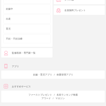
妊娠中
全員無料プレゼント
出産
育児
不妊・不妊治療
監修医師・専門家一覧
アプリ
妊娠・育児アプリ
/
体重管理アプリ
おすすめサービス
ファーストプレゼント
/
名前ランキング検索
アワード
/
マガジン