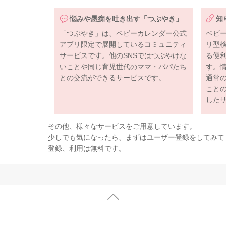
悩みや愚痴を吐き出す「つぶやき」
知
「つぶやき」は、ベビーカレンダー公式
ベビ
アプリ限定で展開しているコミュニティ
リ型
サービスです。他のSNSではつぶやけな
る便
いことや同じ育児世代のママ・パパたち
す。
との交流ができるサービスです。
通常
こと
した
その他、様々なサービスをご用意しています。
少しでも気になったら、まずはユーザー登録をしてみて
登録、利用は無料です。