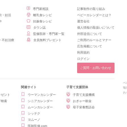
専門家相談
記事制作の取り組み
前・妊活
離乳食レシピ
ベビーカレンダーとは？
中
妊娠食レシピ
運営会社
タウン誌
個人情報の取扱いについて
監修医師・専門家一覧
外部送信について
・不妊治療
全員無料プレゼント
ご利用のルールとマナー
広告掲載について
利用規約
ログイン
ご質問・お問い合わせ
ベ
関連サイト
子育て支援団体
毎
わ
レゼント
ウーマンカレンダー
子育て支援機構
グ検索
シニアカレンダー
おぎゃー献金
ムーンカレンダー
母子栄養懇話会
シッテク
ヨムーノ
医師監修.com