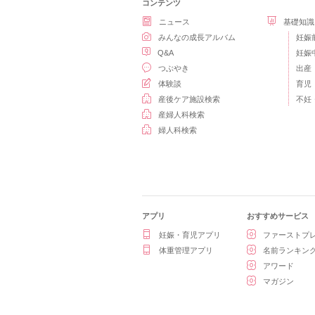
コンテンツ
ニュース
基礎知識
みんなの成長アルバム
妊娠
Q&A
妊娠
つぶやき
出産
体験談
育児
産後ケア施設検索
不妊
産婦人科検索
婦人科検索
アプリ
おすすめサービス
妊娠・育児アプリ
ファーストプ
体重管理アプリ
名前ランキン
アワード
マガジン