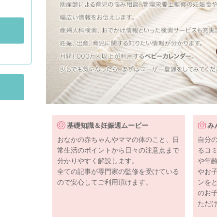
基礎知識＆妊娠週ムービー
み
おなかの赤ちゃんやママの体のこと、日
自分
常生活のポイントから日々の注意点まで
るコ
分かりやすく解説します。
や年
全ての記事が専門家の監修を受けている
やお
ので安心してご利用頂けます。
ンを
のお
ただ