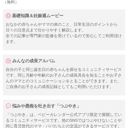
（無料）
基礎知識＆妊娠週ムービー
おなかの赤ちゃんやママの体のこと、日常生活のポイントから
日々の注意点まで分かりやすく解説します。
全ての記事が専門家の監修を受けているので安心してご利用頂け
ます。
みんなの成長アルバム
自分の子と同じ誕生日の赤ちゃんを探せるコミュニティサービス
です。同じ月齢や年齢のお子さんの成長具合を知ることやお子さ
んのママとのコミュニケーションをとることができます。また、
ご自身のお子さんの成長記録としてもご利用いただけます。
悩みや愚痴を吐き出す「つぶやき」
「つぶやき」は、ベビーカレンダー公式アプリ限定で展開してい
るコミュニティサービスです。他のSNSではつぶやけないことや
同じ育児世代のママ・パパたちとの交流ができるサービスです。