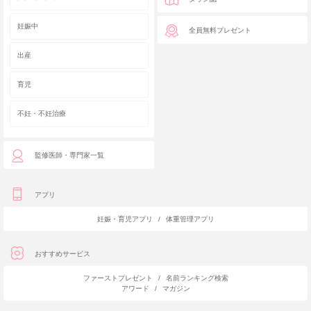
妊娠中
全員無料プレゼント
出産
育児
不妊・不妊治療
監修医師・専門家一覧
アプリ
妊娠・育児アプリ
/
体重管理アプリ
おすすめサービス
ファーストプレゼント
/
名前ランキング検索
アワード
/
マガジン