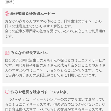
（無料）
基礎知識＆妊娠週ムービー
おなかの赤ちゃんやママの体のこと、日常生活のポイントから
日々の注意点まで分かりやすく解説します。
全ての記事が専門家の監修を受けているので安心してご利用頂け
ます。
みんなの成長アルバム
自分の子と同じ誕生日の赤ちゃんを探せるコミュニティサービス
です。同じ月齢や年齢のお子さんの成長具合を知ることやお子さ
んのママとのコミュニケーションをとることができます。また、
ご自身のお子さんの成長記録としてもご利用いただけます。
悩みや愚痴を吐き出す「つぶやき」
「つぶやき」は、ベビーカレンダー公式アプリ限定で展開してい
るコミュニティサービスです。他のSNSではつぶやけないことや
同じ育児世代のママ・パパたちとの交流ができるサービスです。