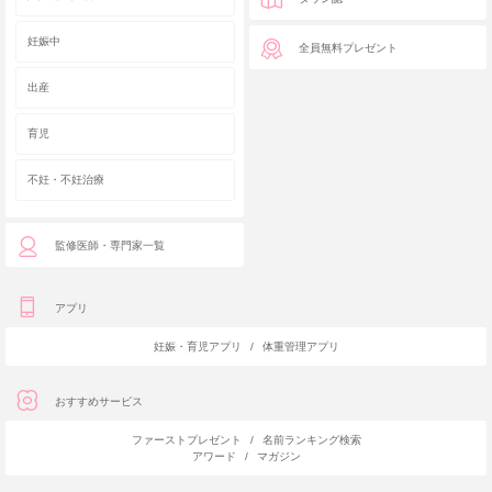
妊娠中
全員無料プレゼント
出産
育児
不妊・不妊治療
監修医師・専門家一覧
アプリ
妊娠・育児アプリ
/
体重管理アプリ
おすすめサービス
ファーストプレゼント
/
名前ランキング検索
アワード
/
マガジン