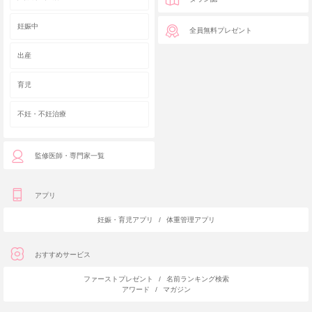
妊娠中
全員無料プレゼント
出産
育児
不妊・不妊治療
監修医師・専門家一覧
アプリ
妊娠・育児アプリ
/
体重管理アプリ
おすすめサービス
ファーストプレゼント
/
名前ランキング検索
アワード
/
マガジン