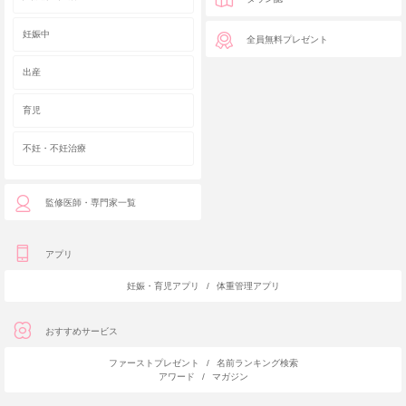
妊娠中
全員無料プレゼント
出産
育児
不妊・不妊治療
監修医師・専門家一覧
アプリ
妊娠・育児アプリ
/
体重管理アプリ
おすすめサービス
ファーストプレゼント
/
名前ランキング検索
アワード
/
マガジン