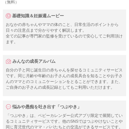
（無料）
基礎知識＆妊娠週ムービー
おなかの赤ちゃんやママの体のこと、日常生活のポイントから
日々の注意点まで分かりやすく解説します。
全ての記事が専門家の監修を受けているので安心してご利用頂け
ます。
みんなの成長アルバム
自分の子と同じ誕生日の赤ちゃんを探せるコミュニティサービス
です。同じ月齢や年齢のお子さんの成長具合を知ることやお子さ
んのママとのコミュニケーションをとることができます。また、
ご自身のお子さんの成長記録としてもご利用いただけます。
悩みや愚痴を吐き出す「つぶやき」
「つぶやき」は、ベビーカレンダー公式アプリ限定で展開してい
るコミュニティサービスです。他のSNSではつぶやけないことや
同じ育児世代のママ・パパたちとの交流ができるサービスです。