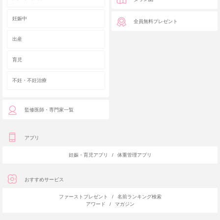
妊娠中
全員無料プレゼント
出産
育児
不妊・不妊治療
監修医師・専門家一覧
アプリ
妊娠・育児アプリ
/
体重管理アプリ
おすすめサービス
ファーストプレゼント
/
名前ランキング検索
アワード
/
マガジン