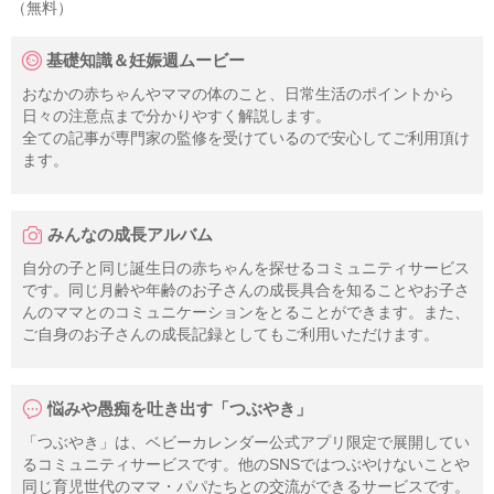
（無料）
基礎知識＆妊娠週ムービー
おなかの赤ちゃんやママの体のこと、日常生活のポイントから
日々の注意点まで分かりやすく解説します。
全ての記事が専門家の監修を受けているので安心してご利用頂け
ます。
みんなの成長アルバム
自分の子と同じ誕生日の赤ちゃんを探せるコミュニティサービス
です。同じ月齢や年齢のお子さんの成長具合を知ることやお子さ
んのママとのコミュニケーションをとることができます。また、
ご自身のお子さんの成長記録としてもご利用いただけます。
悩みや愚痴を吐き出す「つぶやき」
「つぶやき」は、ベビーカレンダー公式アプリ限定で展開してい
るコミュニティサービスです。他のSNSではつぶやけないことや
同じ育児世代のママ・パパたちとの交流ができるサービスです。