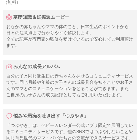
（無料）
基礎知識＆妊娠週ムービー
おなかの赤ちゃんやママの体のこと、日常生活のポイントから
日々の注意点まで分かりやすく解説します。
全ての記事が専門家の監修を受けているので安心してご利用頂け
ます。
みんなの成長アルバム
自分の子と同じ誕生日の赤ちゃんを探せるコミュニティサービス
です。同じ月齢や年齢のお子さんの成長具合を知ることやお子さ
んのママとのコミュニケーションをとることができます。また、
ご自身のお子さんの成長記録としてもご利用いただけます。
悩みや愚痴を吐き出す「つぶやき」
「つぶやき」は、ベビーカレンダー公式アプリ限定で展開してい
るコミュニティサービスです。他のSNSではつぶやけないことや
同じ育児世代のママ・パパたちとの交流ができるサービスです。