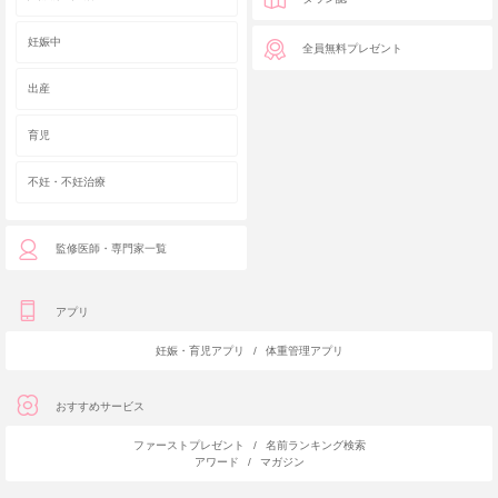
妊娠中
全員無料プレゼント
出産
育児
不妊・不妊治療
監修医師・専門家一覧
アプリ
妊娠・育児アプリ
/
体重管理アプリ
おすすめサービス
ファーストプレゼント
/
名前ランキング検索
アワード
/
マガジン