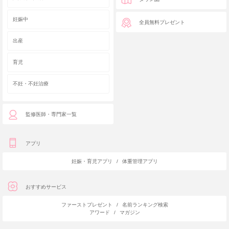
妊娠中
全員無料プレゼント
出産
育児
不妊・不妊治療
監修医師・専門家一覧
アプリ
妊娠・育児アプリ
/
体重管理アプリ
おすすめサービス
ファーストプレゼント
/
名前ランキング検索
アワード
/
マガジン