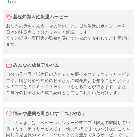
（無料）
基礎知識＆妊娠週ムービー
おなかの赤ちゃんやママの体のこと、日常生活のポイントから
日々の注意点まで分かりやすく解説します。
全ての記事が専門家の監修を受けているので安心してご利用頂け
ます。
みんなの成長アルバム
自分の子と同じ誕生日の赤ちゃんを探せるコミュニティサービス
です。同じ月齢や年齢のお子さんの成長具合を知ることやお子さ
んのママとのコミュニケーションをとることができます。また、
ご自身のお子さんの成長記録としてもご利用いただけます。
悩みや愚痴を吐き出す「つぶやき」
「つぶやき」は、ベビーカレンダー公式アプリ限定で展開してい
るコミュニティサービスです。他のSNSではつぶやけないことや
同じ育児世代のママ・パパたちとの交流ができるサービスです。