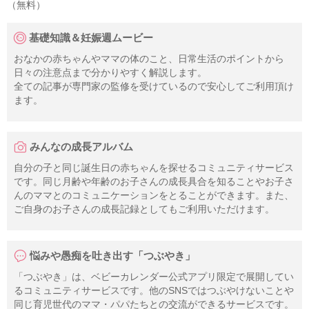
（無料）
基礎知識＆妊娠週ムービー
おなかの赤ちゃんやママの体のこと、日常生活のポイントから
日々の注意点まで分かりやすく解説します。
全ての記事が専門家の監修を受けているので安心してご利用頂け
ます。
みんなの成長アルバム
自分の子と同じ誕生日の赤ちゃんを探せるコミュニティサービス
です。同じ月齢や年齢のお子さんの成長具合を知ることやお子さ
んのママとのコミュニケーションをとることができます。また、
ご自身のお子さんの成長記録としてもご利用いただけます。
悩みや愚痴を吐き出す「つぶやき」
「つぶやき」は、ベビーカレンダー公式アプリ限定で展開してい
るコミュニティサービスです。他のSNSではつぶやけないことや
同じ育児世代のママ・パパたちとの交流ができるサービスです。