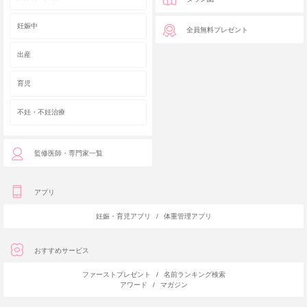
妊娠中
全員無料プレゼント
出産
育児
不妊・不妊治療
監修医師・専門家一覧
アプリ
妊娠・育児アプリ
/
体重管理アプリ
おすすめサービス
ファーストプレゼント
/
名前ランキング検索
アワード
/
マガジン