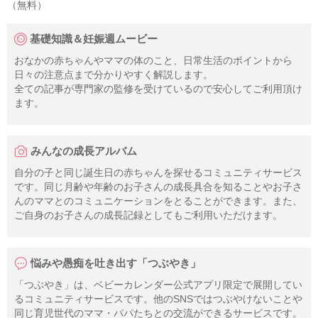
（無料）
基礎知識＆妊娠週ムービー
おなかの赤ちゃんやママの体のこと、日常生活のポイントから
日々の注意点まで分かりやすく解説します。
全ての記事が専門家の監修を受けているので安心してご利用頂け
ます。
みんなの成長アルバム
自分の子と同じ誕生日の赤ちゃんを探せるコミュニティサービス
です。同じ月齢や年齢のお子さんの成長具合を知ることやお子さ
んのママとのコミュニケーションをとることができます。また、
ご自身のお子さんの成長記録としてもご利用いただけます。
悩みや愚痴を吐き出す「つぶやき」
「つぶやき」は、ベビーカレンダー公式アプリ限定で展開してい
るコミュニティサービスです。他のSNSではつぶやけないことや
同じ育児世代のママ・パパたちとの交流ができるサービスです。