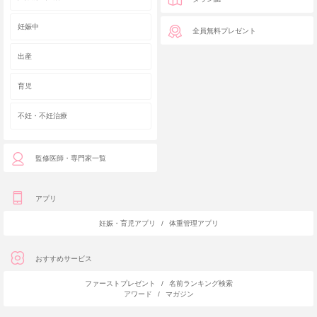
妊娠中
全員無料プレゼント
出産
育児
不妊・不妊治療
監修医師・専門家一覧
アプリ
妊娠・育児アプリ
/
体重管理アプリ
おすすめサービス
ファーストプレゼント
/
名前ランキング検索
アワード
/
マガジン