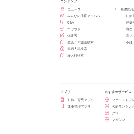
コンテンツ
ニュース
基礎知識
みんなの成長アルバム
妊娠
Q&A
妊娠
つぶやき
出産
体験談
育児
産後ケア施設検索
不妊
産婦人科検索
婦人科検索
アプリ
おすすめサービス
妊娠・育児アプリ
ファーストプ
体重管理アプリ
名前ランキン
アワード
マガジン