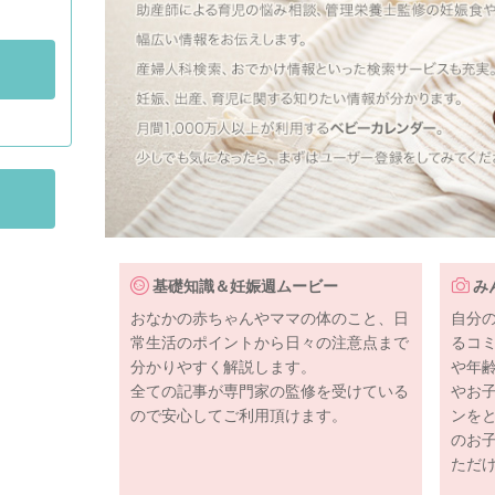
基礎知識＆妊娠週ムービー
み
おなかの赤ちゃんやママの体のこと、日
自分
常生活のポイントから日々の注意点まで
るコ
分かりやすく解説します。
や年
全ての記事が専門家の監修を受けている
やお
ので安心してご利用頂けます。
ンを
のお
ただ