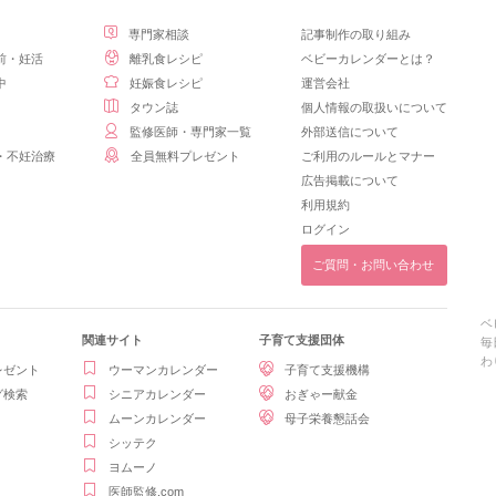
専門家相談
記事制作の取り組み
前・妊活
離乳食レシピ
ベビーカレンダーとは？
中
妊娠食レシピ
運営会社
タウン誌
個人情報の取扱いについて
監修医師・専門家一覧
外部送信について
・不妊治療
全員無料プレゼント
ご利用のルールとマナー
広告掲載について
利用規約
ログイン
ご質問・お問い合わせ
ベ
関連サイト
子育て支援団体
毎
わ
レゼント
ウーマンカレンダー
子育て支援機構
グ検索
シニアカレンダー
おぎゃー献金
ムーンカレンダー
母子栄養懇話会
シッテク
ヨムーノ
医師監修.com