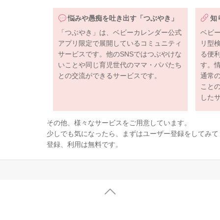
悩みや愚痴を吐き出す「つぶやき」
知
「つぶやき」は、ベビーカレンダー公式
ベビ
アプリ限定で展開しているコミュニティ
リ型
サービスです。他のSNSではつぶやけな
る便
いことや同じ育児世代のママ・パパたち
す。
との交流ができるサービスです。
通常
こと
した
その他、様々なサービスをご用意しています。
少しでも気になったら、まずはユーザー登録をしてみて
登録、利用は無料です。