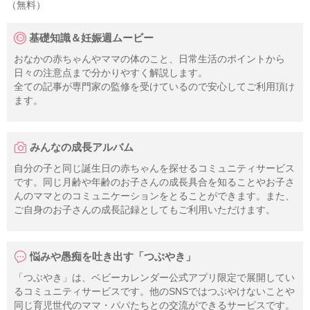
（無料）
基礎知識＆妊娠週ムービー
おなかの赤ちゃんやママの体のこと、日常生活のポイントから
日々の注意点まで分かりやすく解説します。
全ての記事が専門家の監修を受けているので安心してご利用頂け
ます。
みんなの成長アルバム
自分の子と同じ誕生日の赤ちゃんを探せるコミュニティサービス
です。同じ月齢や年齢のお子さんの成長具合を知ることやお子さ
んのママとのコミュニケーションをとることができます。また、
ご自身のお子さんの成長記録としてもご利用いただけます。
悩みや愚痴を吐き出す「つぶやき」
「つぶやき」は、ベビーカレンダー公式アプリ限定で展開してい
るコミュニティサービスです。他のSNSではつぶやけないことや
同じ育児世代のママ・パパたちとの交流ができるサービスです。