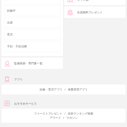
妊娠中
全員無料プレゼント
出産
育児
不妊・不妊治療
監修医師・専門家一覧
アプリ
妊娠・育児アプリ
/
体重管理アプリ
おすすめサービス
ファーストプレゼント
/
名前ランキング検索
アワード
/
マガジン